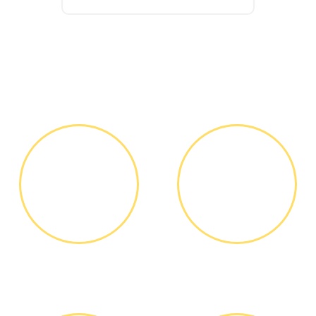
Как мы работаем
ЗВОНОК ИЛИ
ВЫЕЗД
ЗАЯВКА НА
МАСТЕРА
САЙТЕ
Вы узнаете точную
Выезд мастера БЕСПЛАТНО *
стоимость ремонта по
телефону, никаких переплат
и скрытых платежей