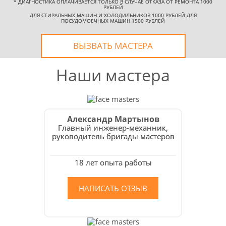
*
ДИАГНОСТИКА ОПЛАЧИВАЕТСЯ ТОЛЬКО В СЛУЧАЕ ОТКАЗА ОТ РЕМОНТА 1000
РУБЛЕЙ
ДЛЯ СТИРАЛЬНЫХ МАШИН И ХОЛОДИЛЬНИКОВ 1000 РУБЛЕЙ ДЛЯ
ПОСУДОМОЕЧНЫХ МАШИН 1500 РУБЛЕЙ
УЗНАТЬ СТОИМОСТЬ
РЕМОНТА
ВЫЗВАТЬ МАСТЕРА
Выезд и диагностика
Наши мастера
БЕСПЛАТНО *
Александр Мартынов
* в случае ремонта
Главный инженер-механник,
руководитель бригады мастеров
18 лет опыта работы
НАПИСАТЬ ОТЗЫВ