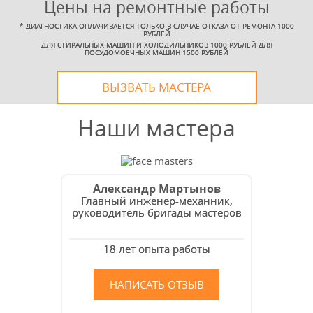
Цены на ремонтные работы
*
ДИАГНОСТИКА ОПЛАЧИВАЕТСЯ ТОЛЬКО В СЛУЧАЕ ОТКАЗА ОТ РЕМОНТА 1000
РУБЛЕЙ
ДЛЯ СТИРАЛЬНЫХ МАШИН И ХОЛОДИЛЬНИКОВ 1000 РУБЛЕЙ ДЛЯ
ПОСУДОМОЕЧНЫХ МАШИН 1500 РУБЛЕЙ
УЗНАТЬ СТОИМОСТЬ
РЕМОНТА
ВЫЗВАТЬ МАСТЕРА
Выезд и диагностика
Наши мастера
БЕСПЛАТНО *
Александр Мартынов
* в случае ремонта
Главный инженер-механник,
руководитель бригады мастеров
18 лет опыта работы
НАПИСАТЬ ОТЗЫВ