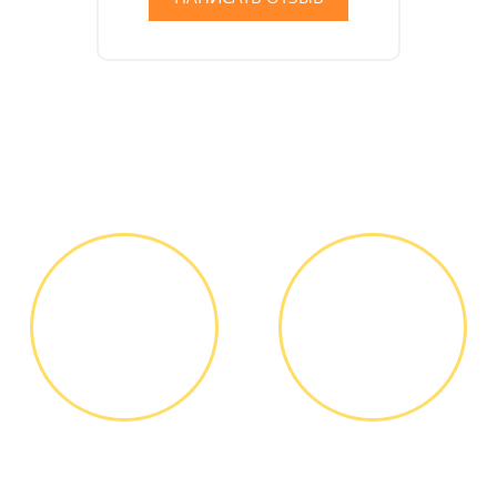
Как мы работаем
ЗВОНОК ИЛИ
ВЫЕЗД
ЗАЯВКА НА
МАСТЕРА
САЙТЕ
Вы узнаете точную
Выезд мастера БЕСПЛАТНО *
стоимость ремонта по
телефону, никаких переплат
и скрытых платежей