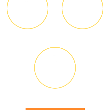
ДИАГНОСТИКА
ОПЛАТА
И РЕМОНТ
РАБОТЫ
Диагностика БЕСПЛАТНО *
Оплатить можно наличными
или банковской картой
ГАРАНТИЙНОЕ
ОБСЛУЖИ-
ВАНИЕ
Письменное оформление
БЕСПЛАТНЫХ гарантийных
обязательств до 3х лет