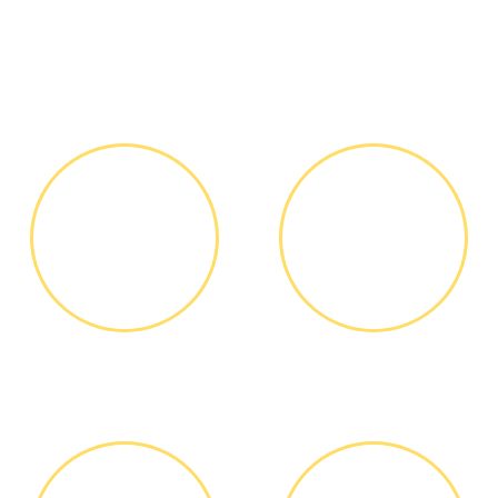
Как мы работаем
ЗВОНОК ИЛИ
ВЫЕЗД
ЗАЯВКА НА
МАСТЕРА
САЙТЕ
Вы узнаете точную
Выезд мастера БЕСПЛАТНО *
стоимость ремонта по
телефону, никаких переплат
и скрытых платежей