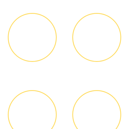
ЗВОНОК ИЛИ
ВЫЕЗД
ЗАЯВКА НА
МАСТЕРА
САЙТЕ
Вы узнаете точную
Выезд мастера БЕСПЛАТНО *
стоимость ремонта по
телефону, никаких переплат
и скрытых платежей
ДИАГНОСТИКА
ОПЛАТА
И РЕМОНТ
РАБОТЫ