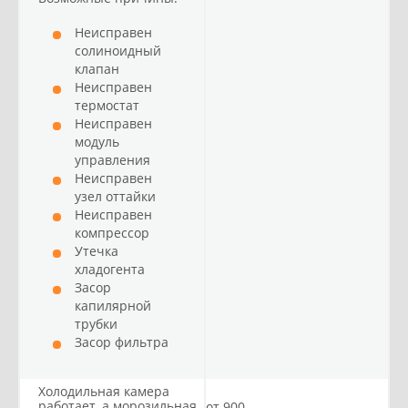
Неисправен
солиноидный
клапан
Неисправен
термостат
Неисправен
модуль
управления
Неисправен
узел оттайки
Неисправен
компрессор
Утечка
хладогента
Засор
капилярной
трубки
Засор фильтра
Холодильная камера
работает, а морозильная
от 900