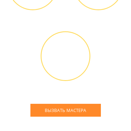
Диагностика БЕСПЛАТНО *
Оплатить можно наличными
или банковской картой
ГАРАНТИЙНОЕ
ОБСЛУЖИ-
ВАНИЕ
Письменное оформление
БЕСПЛАТНЫХ гарантийных
обязательств до 3х лет
ВЫЗВАТЬ МАСТЕРА
Оставьте заявку
и мы Вам перезвоним