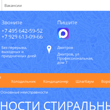
Вакансии
Звоните
Пишите
+7 495 642-59-52
+7 929 613-09-66
Без перерыва,
Дмитров
выходных и
Дмитров, ул
праздничных дней
Профессиональная,
дом 7
я
Холодильник
Кондиционер
Шлагбаум
Воро
Основные неисправности
ВНОСТИ СТИРАЛЬН