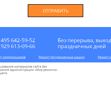
ОТПРАВИТЬ
 495 642-59-52
Без перерыва, выхо
 929 613-09-66
праздничных дней
т холодильников
Ремонт посудомоечных машин
Ремонт 
ьзование материалов сайта без
шения администрации «Мир ремонта»
щено.