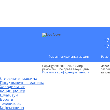
+7
+7
Ремонт стиральных машин
Ремон
Copyright © 2010-2026 «Мир
Испол
ремонта». Все права защищены.
разре
Политика конфиденциальности
запре
Стиральная машина
Посудомоечная машина
Холодильник
Кондиционер
Шлагбаум
Ворота
Телевизоры
Кофемашина