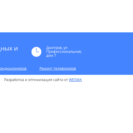
дных и
Дмитров, ул
Профессиональная,
дом 7
кондиционеров
Ремонт телевизоров
Разработка и оптимизация сайта от
WESMA