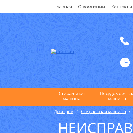
Главная
О компании
Контакты
Стиральная
Посудомоечна
машина
машина
Дмитров
Стиральная машина
НЕИСПРА